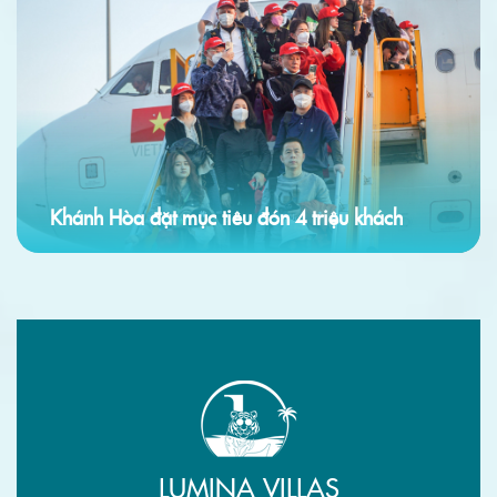
Khánh Hòa đặt mục tiêu đón 4 triệu khách
LUMINA VILLAS