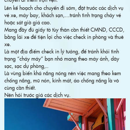
Lên kế hoạch cho chuyến đi sớm, đặt trước các dịch vụ
vé xe, máy bay, khách sạn,…tránh tình trạng cháy vé
hoặc sát giờ giá cao.
Mang đầy đủ giấy tờ tùy thân cần thiết CMND, CCCD,
bằng lái xe để tiện lợi cho việc check in phòng và thuê
xe.
Là một địa điểm check in lý tưởng, để tránh khỏi tình
trạng “cháy máy” bạn nhớ mang theo máy ảnh, dây
sạc, sạc dự phòng,..
Là vùng biển khá nắng nóng nên việc mang theo kem
chống nắng, mũ nón, kính mát, áo chống nắng là vô
cùng cần thiết.
Nên hỏi trước giá các dịch vụ.