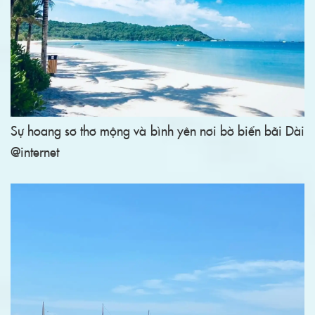
Sự hoang sơ thơ mộng và bình yên nơi bờ biển bãi Dài
@internet