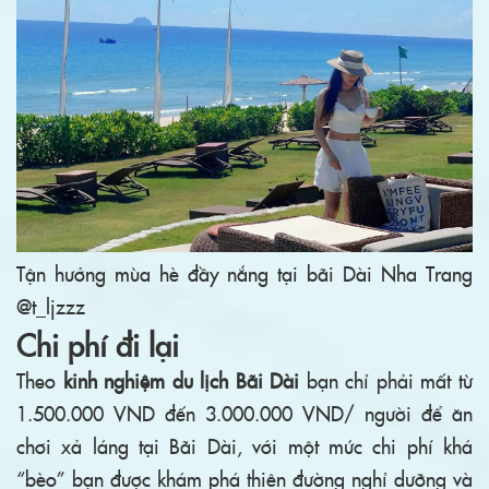
Tận hưởng mùa hè đầy nắng tại bãi Dài Nha Trang
@t_ljzzz
Chi phí đi lại
Theo
kinh nghiệm du lịch Bãi Dài
bạn chỉ phải mất từ
1.500.000 VND đến 3.000.000 VND/ người để ăn
chơi xả láng tại Bãi Dài, với một mức chi phí khá
“bèo” bạn được khám phá thiên đường nghỉ dưỡng và