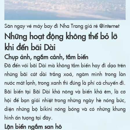
Săn ngay vé máy bay đi Nha Trang giá rẻ @internet
Những hoạt động không thể bỏ lỡ
khi đến bãi Dài
Chụp ảnh, ngắm cảnh, tắm biển
Đã đến với bãi Dài mà không tắm biển hay đi dạo trên
những bãi cát dài trắng xoá, ngâm mình trong làn
nước mát lạnh, trong xanh thì đúng là phí cả chuyến đi.
Bãi biển tại Bãi Dài khá nông và biển khá êm, là cơ
hội để bạn giải nhiệt trong những ngày hè nóng bức,
diện những bộ bikini nóng bỏng và có những khung
hình ấn tượng tại đây.
Lặn biển ngắm san hô