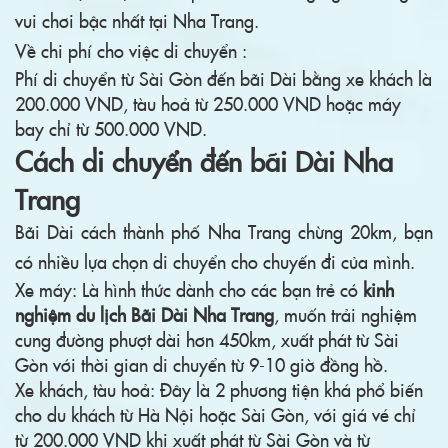
vui chơi bậc nhất tại Nha Trang.
Về chi phí cho việc di chuyển :
Phí di chuyển từ Sài Gòn đến bãi Dài bằng xe khách là
200.000 VND, tàu hoả từ 250.000 VND hoặc máy
bay chỉ từ 500.000 VND.
Cách di chuyển đến bãi Dài Nha
Trang
Bãi Dài cách thành phố Nha Trang chừng 20km, bạn
có nhiều lựa chọn di chuyển cho chuyến đi của mình.
Xe máy: Là hình thức dành cho các bạn trẻ có
kinh
nghiệm du lịch Bãi Dài Nha Trang
, muốn trải nghiệm
cung đường phượt dài hơn 450km, xuất phát từ Sài
Gòn với thời gian di chuyển từ 9-10 giờ đồng hồ.
Xe khách, tàu hoả: Đây là 2 phương tiện khá phổ biến
cho du khách từ Hà Nội hoặc Sài Gòn, với giá vé chỉ
từ 200.000 VND khi xuất phát từ Sài Gòn và từ