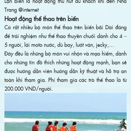
Lặn biển là hoạt động thu hút du khách khi đến Nha
Trang @internet
Hoạt động thể thao trên biển
Có rất nhiều bộ môn thể thao trên biển bãi Dài đáng
để trải nghiệm như thể thao thuyền chuối dành cho 4 –
5 người, lái moto nước, dù bay, lướt ván, jecky,…
Đây đều là những bộ môn vui nhộn và mạo hiểm, dành
cho những tín đồ thích những hoạt động mạnh, bạn sẽ
được hướng dẫn viên hướng dẫn kỹ thuật và hỗ trợ an
toàn khi tham gia. Phí tham gia các trò thể thao là từ
200.000 VND/người.