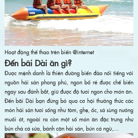
Hoạt động thể thao trên biển @internet
Đến bãi Dài ăn gì?
Được mệnh danh là thiên đường biển đảo nổi tiếng với
nguồn hải sản phong phú, ngon bổ rẻ được chế biến
ngay sau đánh bắt, giữ được độ tươi ngon cho món ăn.
Đến bãi Dài bạn đừng bỏ qua cơ hội thưởng thức các
món hải sản tươi sống như tôm, ghẹ, ốc, sá sùng nướng
muối ớt, ngoài ra còn một số món ăn đặc trưng như
bún chả cá sứa, bánh căn hải sản, bún cá ngừ,…