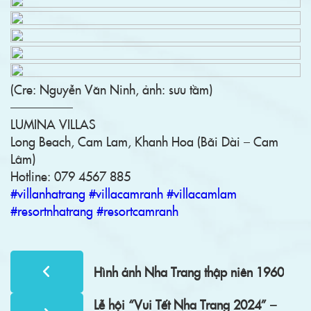
(Cre: Nguyễn Văn Ninh, ảnh: sưu tầm)
—————
LUMINA VILLAS
Long Beach, Cam Lam, Khanh Hoa (Bãi Dài – Cam
Lâm)
Hotline: 079 4567 885
#villanhatrang
#villacamranh
#villacamlam
#resortnhatrang
#resortcamranh
Hình ảnh Nha Trang thập niên 1960
Lễ hội “Vui Tết Nha Trang 2024” –