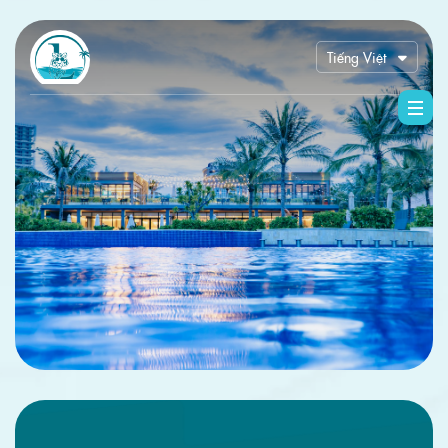
Tiếng Việt
English
한국어
中文 (中国)
Русский