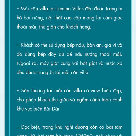
– Mỗi căn villa tại Lumina Villas đều được trang bị
hồ bơi riêng, nội thất cao cấp mang lại cảm giác
thoải mái, thư giãn cho khách hàng.
– Khách có thể sử dụng bếp nấu, bàn ăn, gia vị và
đồ dùng bếp đầy đủ để nấu nướng thoải mái.
Ngoài ra, máy giặt cùng với bột giặt và nước xả
đều được trang bị tại mỗi căn villa.
– Sân thượng tại mỗi căn villa có view biển đẹp,
cho phép khách thư giãn và ngắm cảnh toàn cảnh
khu vực biển Bãi Dài
– Đặc biệt, trong khu nghỉ dưỡng còn có bãi tắm
riêng, hồ bơi tràn bờ rộng 1260m2, nhà hàng và