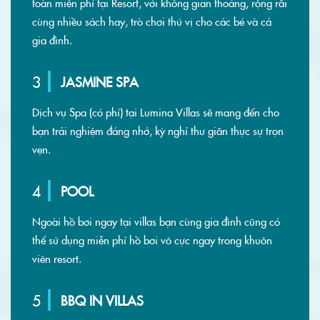
toàn miễn phí tại Resort, với không gian thoáng, rộng rãi
cùng nhiều sách hay, trò chơi thú vị cho các bé và cả
gia đình.
3
JASMINE SPA
Dịch vụ Spa (có phí) tại Lumina Villas sẽ mang đến cho
bạn trải nghiệm đáng nhớ, kỳ nghỉ thư giãn thực sự trọn
vẹn.
4
POOL
Ngoài hồ bơi ngay tại villas bạn cùng gia đình cũng có
thể sử dụng miễn phí hồ bơi vô cực ngay trong khuôn
viên resort.
5
BBQ IN VILLAS