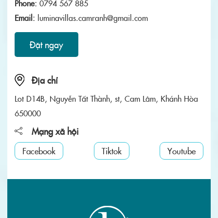
Phone:
0794 567 885
Email:
luminavillas.camranh@gmail.com
Đặt ngay
Địa chỉ
Lot D14B, Nguyễn Tất Thành, st, Cam Lâm, Khánh Hòa
650000
Mạng xã hội
Facebook
Tiktok
Youtube