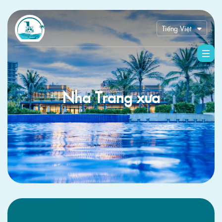
Tiếng Việt
English
한국어
中文 (中国)
Русский
Nha Trang xưa