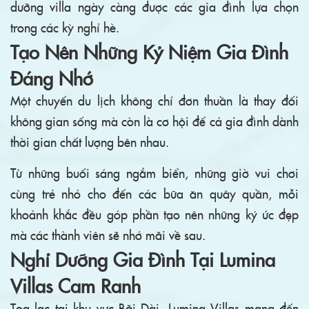
dưỡng villa ngày càng được các gia đình lựa chọn
trong các kỳ nghỉ hè.
Tạo Nên Những Kỷ Niệm Gia Đình
Đáng Nhớ
Một chuyến du lịch không chỉ đơn thuần là thay đổi
không gian sống mà còn là cơ hội để cả gia đình dành
thời gian chất lượng bên nhau.
Từ những buổi sáng ngắm biển, những giờ vui chơi
cùng trẻ nhỏ cho đến các bữa ăn quây quần, mỗi
khoảnh khắc đều góp phần tạo nên những ký ức đẹp
mà các thành viên sẽ nhớ mãi về sau.
Nghỉ Dưỡng Gia Đình Tại Lumina
Villas Cam Ranh
Tọa lạc tại khu vực Bãi Dài, Lumina Villas mang đến