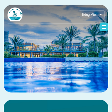
Tiếng Việt
English
한국어
中文 (中国)
Русский