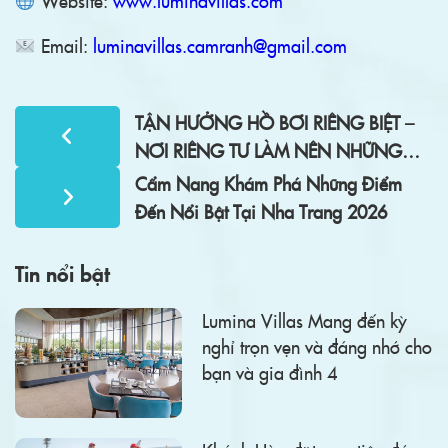
Website:
www.luminavillas.com
Email:
luminavillas.camranh@gmail.com
TẬN HƯỞNG HỒ BƠI RIÊNG BIỆT –
NƠI RIÊNG TƯ LÀM NÊN NHỮNG
KHOẢNH KHẮC VÔ GIÁ
Cẩm Nang Khám Phá Những Điểm
Đến Nổi Bật Tại Nha Trang 2026
Tin nổi bật
Lumina Villas Mang đến kỳ
nghỉ trọn vẹn và đáng nhớ cho
bạn và gia đình 4